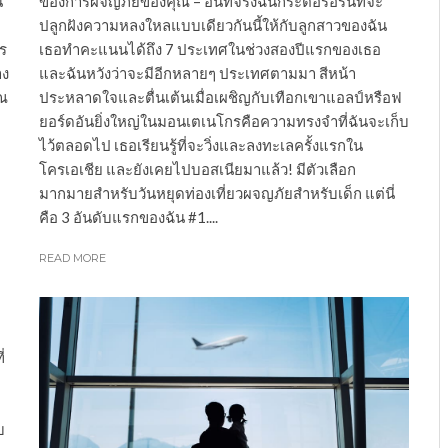
น
ของการผจญภัยของคุณ – อันที่จริงฉันกระตือรือร้นที่จะ
ปลูกฝังความหลงใหลแบบเดียวกันนี้ให้กับลูกสาวของฉัน
ร
เธอทำคะแนนได้ถึง 7 ประเทศในช่วงสองปีแรกของเธอ
าง
และฉันหวังว่าจะมีอีกหลายๆ ประเทศตามมา สีหน้า
าณ
ประหลาดใจและตื่นเต้นเมื่อเผชิญกับเทือกเขาแอลป์หรือฟ
ยอร์ดอันยิ่งใหญ่ในมอนเตเนโกรคือความทรงจำที่ฉันจะเก็บ
ไว้ตลอดไป เธอเรียนรู้ที่จะวิ่งและลงทะเลครั้งแรกใน
โครเอเชีย และยังเคยไปบอสเนียมาแล้ว! มีตัวเลือก
มากมายสำหรับวันหยุดท่องเที่ยวผจญภัยสำหรับเด็ก แต่นี่
คือ 3 อันดับแรกของฉัน #1....
READ MORE
่
บ