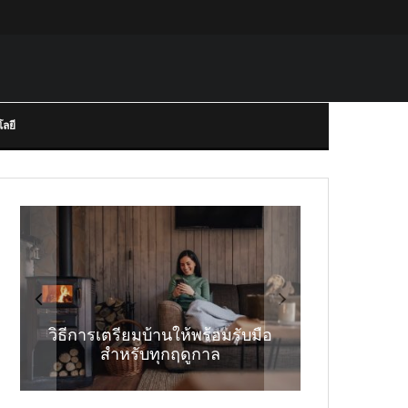
ลยี
ยกระดับประสบการณ์การเล่น
ลอตเตอรี่ออนไลน์และคาสิโน
ความสำคัญของความคล่องตัว
ออนไลน์ให้สูงสุด ด้วยการเข้า
วิธีการเตรียมบ้านให้พร้อมรับมือ
ทางธุรกิจในตลาดที่เปลี่ยนแปลง
อนาคตของเทคโนโลยีชีวมิติใน
ถึงที่เชื่อถือได้และคุณสมบัติที่
ด้านความปลอดภัยทางดิจิทัล
สำหรับทุกฤดูกาล
อย่างรวดเร็ว
ปลอดภัย