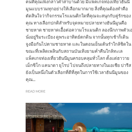
คนที่คุณเพิ่งกล่าวคำสาบานด้วย มีแพ็คเกจท่องเที่ยวฮันนี
มูนแบบรวมทุกอย่างให้เลือกมากมาย สิ่งที่คุณต้องทำคือ
ตัดสินใจว่ากิจกรรมโรแมนติกใดที่คุณจะสนุกกับคู่รักของ
คุณ ทางเลือกปกติสำหรับจุดหมายปลายทางฮันนีมูนคือ
ชายหาด ชายหาดเอื้อต่อความโรแมนติก ลองนึกภาพตัวเ
นั่งอยู่ริมระเบียง ดูพระอาทิตย์ตกดิน จากนั้นทุกเช้าก็เดิน
จูงมือกันไปตามชายหาด และในตอนเย็นเต้นรำใกล้ชิดใน
ขณะที่เพลิดเพลินกับสถานบันเทิงยามค่ำคืนใกล้ทะเล
แพ็คเกจท่องเที่ยวฮันนีมูนครอบคลุมทั่วโลก ตั้งแต่ฮาวาย
เม็กซิโก แคนาดา ยุโรป ไปจนถึงปลายทางในเอเชีย ปารีส
ยังเป็นหนึ่งในตัวเลือกที่ดีที่สุดในการใช้เวลาฮันนีมูนของ
คุณ...
READ MORE