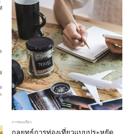
้
ี่
ร
ล์
รถ
ำ
การท่องเที่ยว
กลยุทธ์การท่องเที่ยวแบบประหยัด