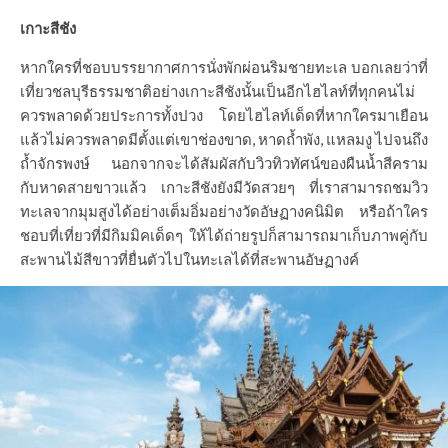
เกาะสีชัง
หากใครที่ชอบบรรยากาศการนั่งพักผ่อนริมชายทะเล บอกเลยว่าที่
เที่ยวชลบุรีธรรมชาติอย่างเกาะสีชังนั้นเป็นอีกไฮไลท์ที่ทุกคนไม่
ควรพลาดด้วยประการทั้งปวง โดยไฮไลท์เด็ดที่หากใครมาเยือน
แล้วไม่ควรพลาดมีตั้งแต่เขาช่องขาด, หาดถ้ำพัง, แหลมงู ไปจนถึง
ถ้ำจักรพงษ์ นอกจากจะได้สัมผัสกับวิวทิวทัศน์ของผืนน้ำสีคราม
กับหาดสายขาวแล้ว เกาะสีชังยังมีวัดสวยๆ ที่เราสามารถชมวิว
ทะเลจากมุมสูงได้อย่างเต็มอิ่มอย่างวัดอัษฏางคนิมิต หรือถ้าใคร
ชอบที่เที่ยวที่มีกิมมิคเด็ดๆ ให้ได้ถ่ายรูปก็สามารถมาเก็บภาพคู่กับ
สะพานไม้สีขาวที่ยื่นตัวไปในทะเลได้ที่สะพานอัษฏางค์