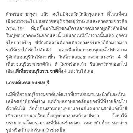
สำหรับชาวกรุงฯ แล้ว คงไม่มีจังหวัดใกล้กรุงเทพฯ ที่ไหนที่คน
เมืองหลวงจะไปบ่อยเท่าชลบุรี จริงอยู่ว่าทะเลและหาดสายขาวคือ
ภาพแรกๆ ที่ผุดขึ้นมาในหัวของใครหลายคนเวลาพูดถึงหัวเมือง
ใหญ่ของภาคตะวันออกแห่งนี้ แต่นอกเหนือไปจากนั้นแล้ว ทุกคน
รู้ไหมว่าจริงๆ ที่นี่ยังมีสถานที่ท่องเที่ยวทางธรรมชาติอีกมากมาย
รอให้เราได้เข้าไปสัมผัส และเพื่อเป็นการพาทุกคนไปทำความ
รู้จักกับชลบุรีกันให้มากขึ้น วันนี้เราเลยอยากจะมาแนะนำ 4 ที่
เที่ยวชลบุรีธรรมชาติกัน ถ้าใครพร้อมแล้ว รีบสตาร์ทรถออกไป
เยือน
ที่เที่ยวชลบุรีธรรมชาติ
ทั้ง 4 แห่งกันได้เลย
แกรนด์แคนยอน ชลบุรี
แม้ที่เที่ยวชลบุรีธรรมชาติแห่งแรกที่เราหยิบมาแนะนำกันจะเป็น
เหมืองเก่าที่ถูกทิ้งร่าง แต่ด้วยสภาพแวดล้อมของที่นี่ที่รายล้อมไป
ด้วยต้นไม้ อีกทั้งตรงส่วนกลางของแกรนด์แคนยอนยังมีแอ่งน้ำสี
เขียวมรกตขนาดใหญ่ตั้งอยู่ท่ามกลางหน้าผาสีขาว จึงทำให้
บรรยากาศโดยรวมของที่นี่ค่อนข้างสงบ เหมาะกับทั้งการมาถ่าย
รูป หรือเดินเล่นรับลมในช่วงเย็น